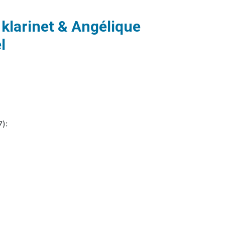
 klarinet & Angélique
l
):